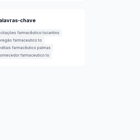
alavras-chave
licitações farmacêutico tocantins
pregão farmaceutico to
editais farmacêutico palmas
fornecedor farmaceutico to