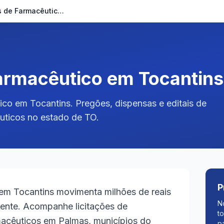
Licitações de Farmacêutico em Tocantins
Farmacêutico em Tocantins
ico em Tocantins. Pregões, dispensas e editais de
ticos no estado de TO.
P
em Tocantins movimenta milhões de reais
N
ente. Acompanhe licitações de
t
acêuticos em Palmas, municípios do
p