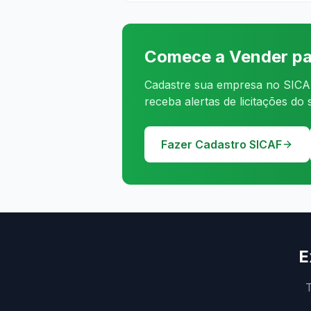
Comece a Vender pa
Cadastre sua empresa no SICAF
receba alertas de licitações do
Fazer Cadastro SICAF
E
T