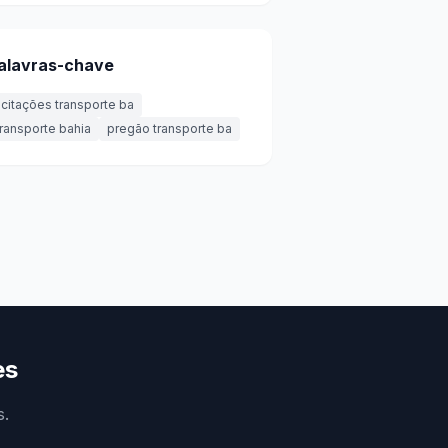
alavras-chave
licitações transporte ba
transporte bahia
pregão transporte ba
es
s.