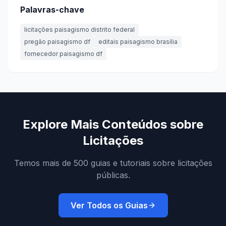
Palavras-chave
licitações paisagismo distrito federal
pregão paisagismo df
editais paisagismo brasília
fornecedor paisagismo df
Explore Mais Conteúdos sobre
Licitações
Temos mais de 500 guias e tutoriais sobre licitações
públicas.
Ver Todos os Guias