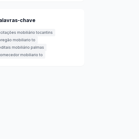
alavras-chave
licitações mobiliário tocantins
pregão mobiliario to
editais mobiliário palmas
fornecedor mobiliario to