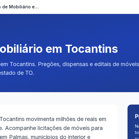
Licitações de Mobiliário em Tocantins
obiliário em Tocantins
o em Tocantins. Pregões, dispensas e editais de móvei
 estado de TO.
P
Tocantins movimenta milhões de reais em
N
e. Acompanhe licitações de móveis para
t
s em Palmas, municípios do interior e
p