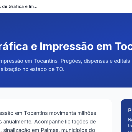
Licitações de Gráfica e Impressão em Tocantins
ráfica e Impressão em To
 impressão em Tocantins. Pregões, dispensas e editais
inalização no estado de TO.
P
ressão em Tocantins movimenta milhões
N
s anualmente. Acompanhe licitações de
t
s, sinalização em Palmas, municípios do
p