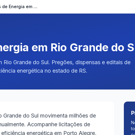
Licitações de Energia em Rio Grande do Sul
nergia em Rio Grande do S
m Rio Grande do Sul. Pregões, dispensas e editais de
ficiência energética no estado de RS.
P
o Grande do Sul movimenta milhões de
N
nualmente. Acompanhe licitações de
t
a, eficiência energética em Porto Alegre,
p