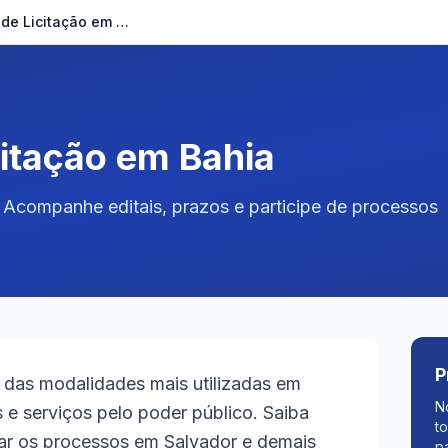
Dispensa de Licitação em Bahia
citação em Bahia
 Acompanhe editais, prazos e participe de processos
P
 das modalidades mais utilizadas em
N
 e serviços pelo poder público. Saiba
t
ar os processos em Salvador e demais
p